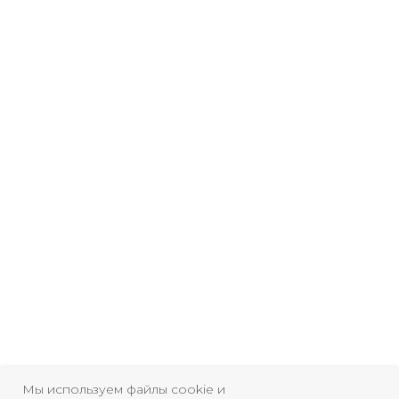
Свидетельство о
регистрации СМИ ЭЛ №
ФС77-84346 от 08.12.2022
ISSN 3033-9081
Новости
ВКонтакте
Макс
Мы используем файлы cookie и