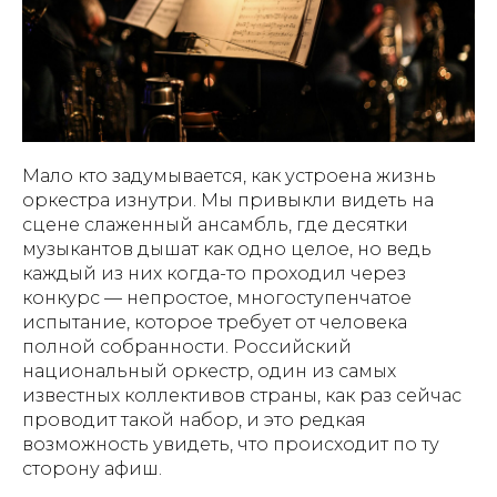
Мало кто задумывается, как устроена жизнь
оркестра изнутри. Мы привыкли видеть на
сцене слаженный ансамбль, где десятки
музыкантов дышат как одно целое, но ведь
каждый из них когда-то проходил через
конкурс — непростое, многоступенчатое
испытание, которое требует от человека
полной собранности. Российский
национальный оркестр, один из самых
известных коллективов страны, как раз сейчас
проводит такой набор, и это редкая
возможность увидеть, что происходит по ту
сторону афиш.