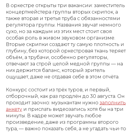
В оркестре открыты три вакансии: заместитель
концертмейстера группы вторых скрипок, а
также вторая и третья труба с обязанностями
регулятора группы. Названия звучат немного
сухо, но за каждым из этих мест стоит своя
особая роль в живом звуковом организме.
Вторые скрипки создают ту самую плотность и
глубину, без которой оркестровая ткань теряет
объём, а трубачи, особенно регуляторы,
отвечают за строй целой медной группы — на
них держится баланс, который зритель
ощущает, даже не отдавая себе в этом отчёта.
Конкурс состоит из трёх туров, и первый,
отборочный, как раз продлён до 30 августа. Он
проходит заочно: музыкантам нужно
заполнить
анкету
и прислать видеозапись хотя бы на три
минуты. В кадре может звучать любое
произведение, даже из программы второго
тура, — важно показать себя, а не угадать чьи-то