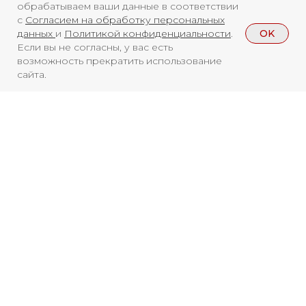
обрабатываем ваши данные в соответствии
Телеграмм
Дзен
Афиша
с
Согласием на обработку персональных
OK
данных
и
Политикой конфиденциальности
.
Архив
RuTube
ОК
Если вы не согласны, у вас есть
возможность прекратить использование
Главная
Youtube
сайта.
16+
Смотреть больше
НОВОСТИ