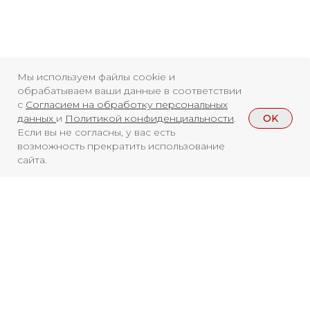
ISSN 3033-9081
Новости
ВКонтакте
Макс
Телеграмм
Дзен
Афиша
Мы используем файлы cookie и
обрабатываем ваши данные в соответствии
Архив
RuTube
ОК
с
Согласием на обработку персональных
OK
данных
и
Политикой конфиденциальности
.
Главная
Youtube
Если вы не согласны, у вас есть
возможность прекратить использование
16+
сайта.
Смотреть больше