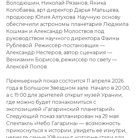
Володюшин, Николай Рязанов, Яника
Колобаева, арт-директор Дарья Мальцева,
продюсер Юлия Алтухова. Научную основу
обеспечили астрономы планетария Людмила
Кошман и Александр Молоствов под
руководством научного директора Фаины
Рублёвой. Режиссёр-постановщик —
Александр Нестеров, автор сценария —
Вениамин Борисов, режиссёр по свету —
Алексей Попов.
Свидетельство о
регистрации СМИ ЭЛ №
Премьерный показ состоится 11 апреля 2026
года в Большом Звёздном зале. Начало в 20:00,
ФС77-84346 от 08.12.2022
а с 19:00 для зрителей открыт музей Урании,
ISSN 3033-9081
где можно будет познакомиться с
экспозицией «Гагаринский планетарий».
Следующий показ запланирован на 29 мая.
Новости
ВКонтакте
Макс
Спектакль «Небо Гагарина» — возможность
Телеграмм
Дзен
прикоснуться к истории, увидеть её изнутри,
Афиша
через те самые 108 минут, которые стали для