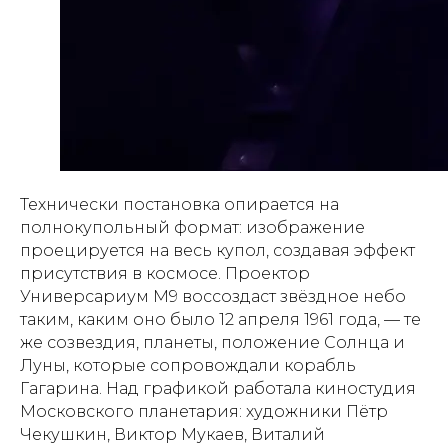
Технически постановка опирается на
полнокупольный формат: изображение
проецируется на весь купол, создавая эффект
присутствия в космосе. Проектор
Универсариум М9 воссоздаст звёздное небо
таким, каким оно было 12 апреля 1961 года, — те
же созвездия, планеты, положение Солнца и
Луны, которые сопровождали корабль
Гагарина. Над графикой работала киностудия
Московского планетария: художники Пётр
Чекушкин, Виктор Мукаев, Виталий