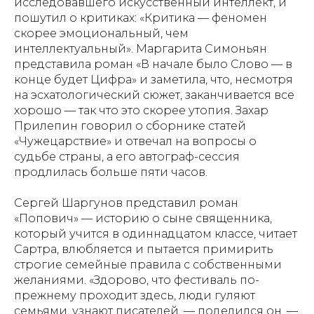
исследовавшего искусственный интеллект, и
пошутил о критиках: «Критика — феномен
скорее эмоциональный, чем
интеллектуальный». Маргарита Симоньян
представила роман «В начале было Слово — в
конце будет Цифра» и заметила, что, несмотря
на эсхатологический сюжет, заканчивается все
хорошо — так что это скорее утопия. Захар
Прилепин говорил о сборнике статей
«Чужецарствие» и отвечал на вопросы о
судьбе страны, а его автограф-сессия
продлилась больше пяти часов.
Сергей Шаргунов представил роман
«Попович» — историю о сыне священника,
который учится в одиннадцатом классе, читает
Сартра, влюбляется и пытается примирить
строгие семейные правила с собственными
желаниями. «Здорово, что фестиваль по-
прежнему проходит здесь, люди гуляют
семьями, узнают писателей, — поделился он. —