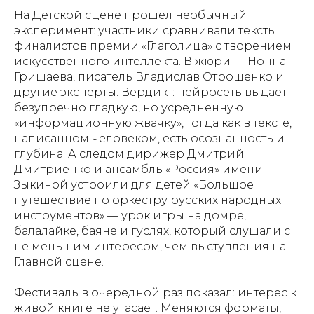
На Детской сцене прошел необычный
эксперимент: участники сравнивали тексты
финалистов премии «Глаголица» с творением
искусственного интеллекта. В жюри — Нонна
Гришаева, писатель Владислав Отрошенко и
другие эксперты. Вердикт: нейросеть выдает
безупречно гладкую, но усредненную
«информационную жвачку», тогда как в тексте,
написанном человеком, есть осознанность и
глубина. А следом дирижер Дмитрий
Дмитриенко и ансамбль «Россия» имени
Зыкиной устроили для детей «Большое
путешествие по оркестру русских народных
инструментов» — урок игры на домре,
балалайке, баяне и гуслях, который слушали с
не меньшим интересом, чем выступления на
Главной сцене.
Фестиваль в очередной раз показал: интерес к
живой книге не угасает. Меняются форматы,