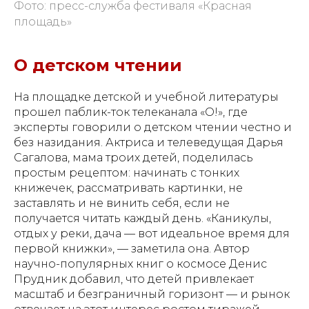
Фото: пресс-служба фестиваля «Красная
площадь»
О детском чтении
На площадке детской и учебной литературы
прошел паблик-ток телеканала «О!», где
эксперты говорили о детском чтении честно и
без назидания. Актриса и телеведущая Дарья
Сагалова, мама троих детей, поделилась
простым рецептом: начинать с тонких
книжечек, рассматривать картинки, не
заставлять и не винить себя, если не
получается читать каждый день. «Каникулы,
отдых у реки, дача — вот идеальное время для
первой книжки», — заметила она. Автор
научно-популярных книг о космосе Денис
Прудник добавил, что детей привлекает
масштаб и безграничный горизонт — и рынок