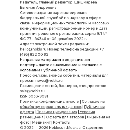
Издатель, главный редактор: Шишмарёва
Евгения Андреевна
Cетевое издание зарегистрировано
Федеральной службой по надзору в сфере
связи, информационных технологий и массовых
коммуникаций, регистрационный номер и дата
принятия решения о регистрации: серия ЭЛ №
ФС 77 - 84346 от 08 декабря 2022 г.
Адрес электронной почты редакции:
hello@nobls.ru Номер телефона редакции: +7
(495) 822 00 92
Направляя материалы в редакцию, вы
подтверждаете ознакомление и согласие с
условиями
Публичной оферты
.
Пресс-релизы, анонсы событий, материалы для
прессы: news@nobls.ru
Размещение статей, баннеров, спецпроектов:
sale@nobls.ru
ISSN 3033-9081
Политика конфиденциальности
|
Согласие на
обработку персональных данных
|
Публичная
оферта
|
Правила цитирования
|
Условия
размещения
|
Оферта для авторов
|
Лицензия на
фото
|
Медиакит
|
Контакты
© 2022 — 2026 Nobless. г.Москва. Отдельные