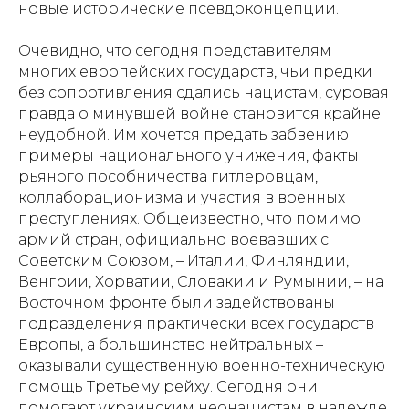
новые исторические псевдоконцепции.
Очевидно, что сегодня представителям
многих европейских государств, чьи предки
без сопротивления сдались нацистам, суровая
правда о минувшей войне становится крайне
неудобной. Им хочется предать забвению
примеры национального унижения, факты
рьяного пособничества гитлеровцам,
коллаборационизма и участия в военных
преступлениях. Общеизвестно, что помимо
армий стран, официально воевавших с
Советским Союзом, – Италии, Финляндии,
Венгрии, Хорватии, Словакии и Румынии, – на
Восточном фронте были задействованы
подразделения практически всех государств
Европы, а большинство нейтральных –
оказывали существенную военно-техническую
помощь Третьему рейху. Сегодня они
помогают украинским неонацистам в надежде