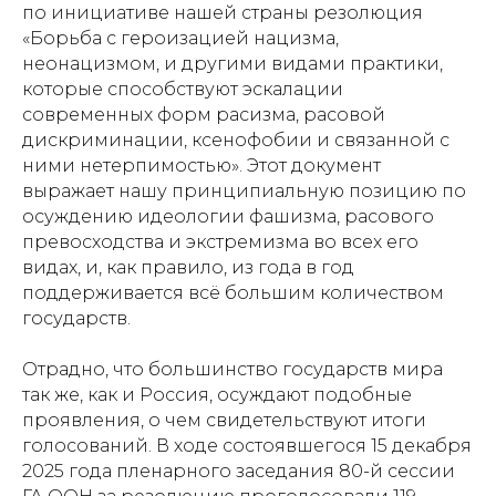
по инициативе нашей страны резолюция
Телеграмм
Дзен
Афиша
«Борьба с героизацией нацизма,
неонацизмом, и другими видами практики,
Архив
RuTube
ОК
которые способствуют эскалации
Главная
Youtube
современных форм расизма, расовой
дискриминации, ксенофобии и связанной с
16+
ними нетерпимостью». Этот документ
выражает нашу принципиальную позицию по
осуждению идеологии фашизма, расового
превосходства и экстремизма во всех его
видах, и, как правило, из года в год
поддерживается всё большим количеством
государств.
Отрадно, что большинство государств мира
так же, как и Россия, осуждают подобные
проявления, о чем свидетельствуют итоги
голосований. В ходе состоявшегося 15 декабря
2025 года пленарного заседания 80-й сессии