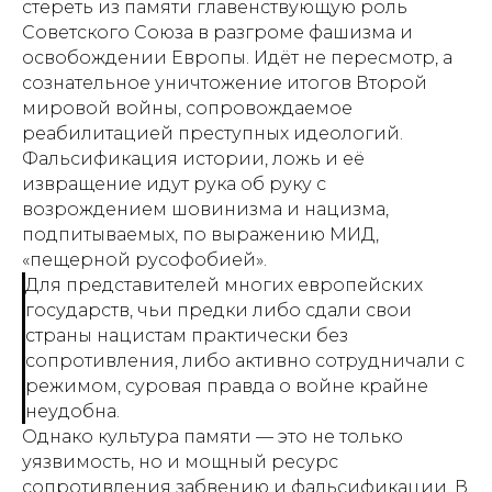
стереть из памяти главенствующую роль
Советского Союза в разгроме фашизма и
освобождении Европы. Идёт не пересмотр, а
сознательное уничтожение итогов Второй
мировой войны, сопровождаемое
реабилитацией преступных идеологий.
Фальсификация истории, ложь и её
извращение идут рука об руку с
возрождением шовинизма и нацизма,
подпитываемых, по выражению МИД,
«пещерной русофобией».
Для представителей многих европейских
государств, чьи предки либо сдали свои
страны нацистам практически без
сопротивления, либо активно сотрудничали с
режимом, суровая правда о войне крайне
неудобна.
Однако культура памяти — это не только
уязвимость, но и мощный ресурс
сопротивления забвению и фальсификации. В