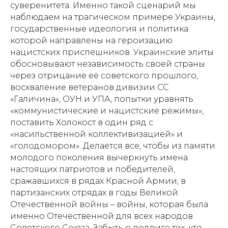
суверенитета. Именно такой сценарий мы
наблюдаем на трагическом примере Украины,
государственные идеология и политика
которой направлены на героизацию
нацистских приспешников. Украинские элиты
обосновывают независимость своей страны
через отрицание её советского прошлого,
восхваление ветеранов дивизии СС
«Галичина», ОУН и УПА, попытки уравнять
«коммунистические и нацистские режимы»,
поставить Холокост в один ряд с
«насильственной коллективизацией» и
«голодомором». Делается все, чтобы из памяти
молодого поколения вычеркнуть имена
настоящих патриотов и победителей,
сражавшихся в рядах Красной Армии, в
партизанских отрядах в годы Великой
Отечественной войны – войны, которая была
именно Отечественной для всех народов
Советского Союза. Забыть о подвиге тех, кто