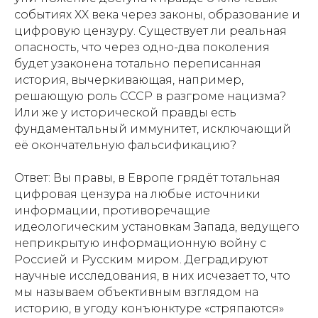
событиях XX века через законы, образование и
цифровую цензуру. Существует ли реальная
опасность, что через одно-два поколения
будет узаконена тотально переписанная
история, вычеркивающая, например,
решающую роль СССР в разгроме нацизма?
Или же у исторической правды есть
фундаментальный иммунитет, исключающий
её окончательную фальсификацию?
Ответ: Вы правы, в Европе грядёт тотальная
цифровая цензура на любые источники
информации, противоречащие
идеологическим установкам Запада, ведущего
неприкрытую информационную войну с
Россией и Русским миром. Деградируют
научные исследования, в них исчезает то, что
мы называем объективным взглядом на
историю, в угоду конъюнктуре «стряпаются»