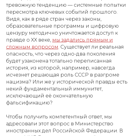
тревожную тенденцию — системные попытки
пересмотра ключевых событий прошлого.
Видя, как в ряде стран через законы,
образовательные программы и цифровую
цензуру методично уничтожается доступ к
правде о XX веке,
мы задались прямым и
сложным вопросом
. Существует ли реальная
опасность, что через одно-два поколения
будет узаконена тотально переписанная
история, из которой, например, навсегда
исчезнет решающая роль СССР в разгроме
нацизма? Или же у исторической правды есть
некий фундаментальный иммунитет,
исключающий её окончательную
фальсификацию?
Чтобы получить компетентный ответ, мы
адресовали этот вопрос в Министерство
иностранных дел Российской Федерации. В