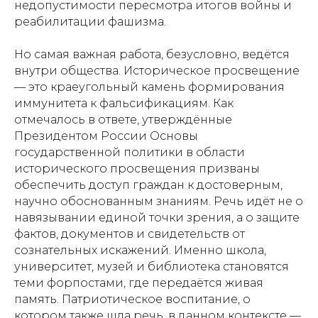
недопустимости пересмотра итогов войны и
реабилитации фашизма.
Но самая важная работа, безусловно, ведётся
внутри общества. Историческое просвещение
— это краеугольный камень формирования
иммунитета к фальсификациям. Как
отмечалось в ответе, утверждённые
Президентом России Основы
государственной политики в области
исторического просвещения призваны
обеспечить доступ граждан к достоверным,
научно обоснованным знаниям. Речь идёт не о
навязывании единой точки зрения, а о защите
фактов, документов и свидетельств от
сознательных искажений. Именно школа,
университет, музей и библиотека становятся
теми форпостами, где передаётся живая
память. Патриотическое воспитание, о
котором также шла речь, в данном контексте —