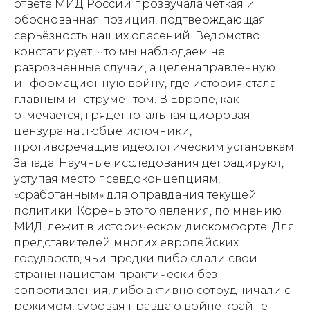
ответе МИД России прозвучала чёткая и
обоснованная позиция, подтверждающая
серьёзность наших опасений. Ведомство
констатирует, что мы наблюдаем не
разрозненные случаи, а целенаправленную
информационную войну, где история стала
главным инструментом. В Европе, как
отмечается, грядёт тотальная цифровая
цензура на любые источники,
противоречащие идеологическим установкам
Запада. Научные исследования деградируют,
уступая место псевдоконцепциям,
«сработанным» для оправдания текущей
политики. Корень этого явления, по мнению
МИД, лежит в историческом дискомфорте. Для
представителей многих европейских
государств, чьи предки либо сдали свои
страны нацистам практически без
сопротивления, либо активно сотрудничали с
режимом, суровая правда о войне крайне