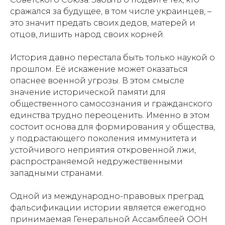
сражался за будущее, в том числе украинцев, –
это значит предать своих дедов, матерей и
отцов, лишить народ своих корней.
История давно перестала быть только наукой о
прошлом. Её искажение может оказаться
опаснее военной угрозы. В этом смысле
значение исторической памяти для
общественного самосознания и гражданского
единства трудно переоценить. Именно в этом
состоит основа для формирования у общества,
Свидетельство о
у подрастающего поколения иммунитета и
регистрации СМИ ЭЛ №
устойчивого неприятия откровенной лжи,
распространяемой недружественными
ФС77-84346 от 08.12.2022
западными странами.
ISSN 3033-9081
Одной из международно-правовых преград
фальсификации истории является ежегодно
Новости
ВКонтакте
Макс
принимаемая Генеральной Ассамблеей ООН