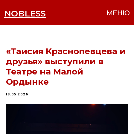
NOBLESS
МЕНЮ
«Таисия Краснопевцева и
друзья» выступили в
Театре на Малой
Ордынке
18.05.2026