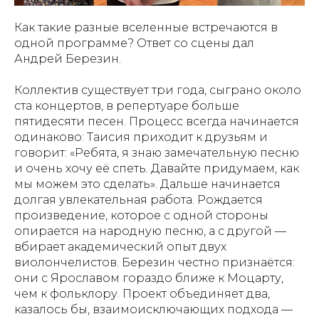
Как такие разные вселенные встречаются в
одной программе? Ответ со сцены дал
Андрей Березин.
Коллектив существует три года, сыграно около
ста концертов, в репертуаре больше
пятидесяти песен. Процесс всегда начинается
одинаково: Таисия приходит к друзьям и
говорит: «Ребята, я знаю замечательную песню
и очень хочу её спеть. Давайте придумаем, как
мы можем это сделать». Дальше начинается
долгая увлекательная работа. Рождается
произведение, которое с одной стороны
опирается на народную песню, а с другой —
вбирает академический опыт двух
виолончелистов. Березин честно признаётся:
они с Ярославом гораздо ближе к Моцарту,
чем к фольклору. Проект объединяет два,
казалось бы, взаимоисключающих подхода —