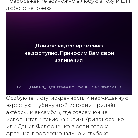
преображение возможно в любую эпоху и для
любого человека.
Особую теплоту, искренность и неожиданную
взрослую глубину этой истории придаёт
актёрский ансамбль, где совсем юные
исполнители, такие как Клим Кривоносенко
или Данил Федорченко в роли отрока
Арсения, профессионально и глубоко