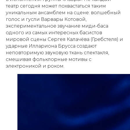
театр сегодня может похвастаться таким
уникальным ансамблем на сцене: волшебный
голос и гусли Варвары Котовой,
экспериментальное звучание миди-баса
одного из самых интересных басистов
мировой сцены Сергея Калачёва (Гребстеля) и
ударные Иллариона Брусса создают
неповторимую звуковую ткань спектакля,
смешивая фольклорные мотивы с
электроникой и роком.