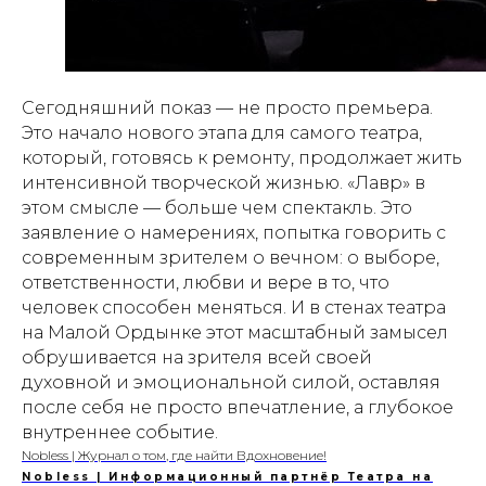
Сегодняшний показ — не просто премьера.
Это начало нового этапа для самого театра,
который, готовясь к ремонту, продолжает жить
интенсивной творческой жизнью. «Лавр» в
этом смысле — больше чем спектакль. Это
заявление о намерениях, попытка говорить с
современным зрителем о вечном: о выборе,
ответственности, любви и вере в то, что
человек способен меняться. И в стенах театра
на Малой Ордынке этот масштабный замысел
обрушивается на зрителя всей своей
духовной и эмоциональной силой, оставляя
после себя не просто впечатление, а глубокое
внутреннее событие.
Nobless | Журнал о том, где найти Вдохновение!
Nobless | Информационный партнёр Театра на