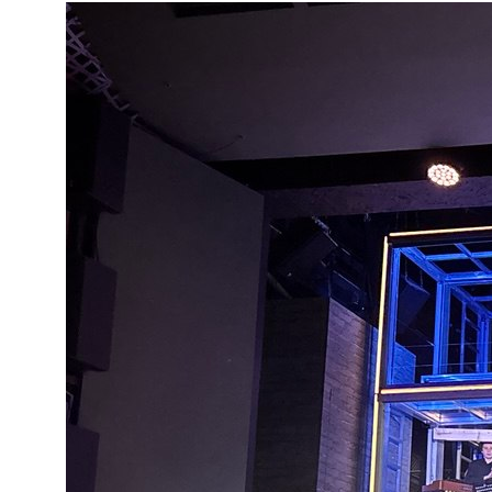
Свидетельство о
регистрации СМИ ЭЛ №
ФС77-84346 от 08.12.2022
ISSN 3033-9081
Новости
ВКонтакте
Макс
Телеграмм
Дзен
Афиша
Архив
RuTube
ОК
Главная
Youtube
16+