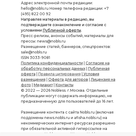
Адрес электронной почты редакции:
hello@nobls.ru Номер телефона редакции: +7
(495) 822 00 92
Направляя материалы в редакцию, вы
подтверждаете ознакомление и согласие с
условиями
Публичной оферты
.
Пресс-релизы, анонсы событий, материалы для
прессы: news@nobls.ru
Размещение статей, баннеров, спецпроектов:
sale@nobls.ru
ISSN 3033-9081
Политика конфиденциальности
|
Согласие на
обработку персональных данных
|
Публичная
оферта
|
Правила цитирования
|
Условия
размещения
|
Оферта для авторов
|
Лицензия на
фото
|
Медиакит
|
Контакты
© 2022 — 2026 Nobless. г.Москва. Отдельные
публикации могут содержать информацию, не
предназначенную для пользователей до 16 лет.
Размещение контента с сайта Nobls.ru (включая
поддомены news.nobls.ru и afisha.nobls.ru) на
некоммерческих интернет-ресурсах разрешено
при обязательной активной гиперссылке на
источник — Nobls.ru или «Журнал Nobless».