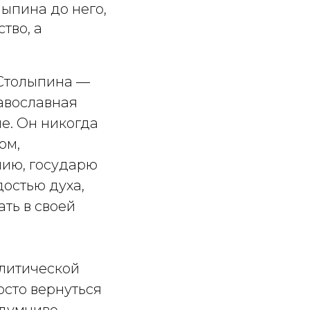
лыпина до него,
тво, а
 Столыпина —
равославная
е. Он никогда
ом,
нию, государю
достью духа,
ать в своей
олитической
сто вернуться