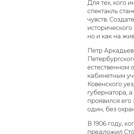
Для тех, кого 
спектакль стан
чувств. Создат
исторического 
но и как на жи
Петр Аркадьев
Петербургског
естественном о
кабинетным уче
Ковенского уез
губернатора, 
проявился его
один, без охра
В 1906 году, к
предложил Стол