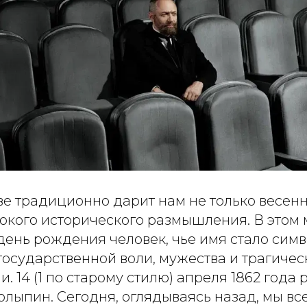
е традиционно дарит нам не только весенне
бокого исторического размышления. В этом
день рождения человек, чье имя стало сим
осударственной воли, мужества и трагичес
и. 14 (1 по старому стилю) апреля 1862 года
лыпин. Сегодня, оглядываясь назад, мы вс