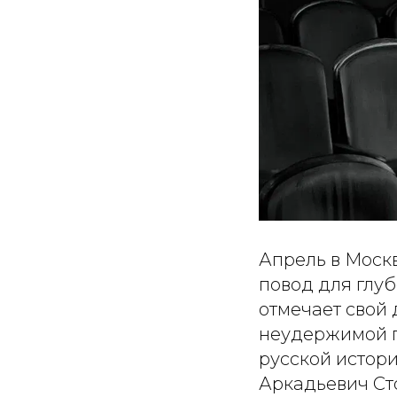
Апрель в Москв
повод для глу
отмечает свой 
неудержимой г
русской истори
Аркадьевич Сто