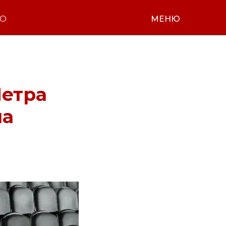
НО
МЕНЮ
Петра
на