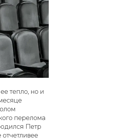
е тепло, но и
 месяце
волом
кого перелома
 родился Петр
е отчетливее