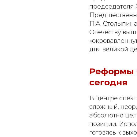
председателя С
Предшественни
П.А. Столыпина
Отечеству выш
«окровавленную
для великой д
Реформы С
сегодня
В центре спект
сложный, неор
абсолютно цел
позиции. Испол
готовясь к вых