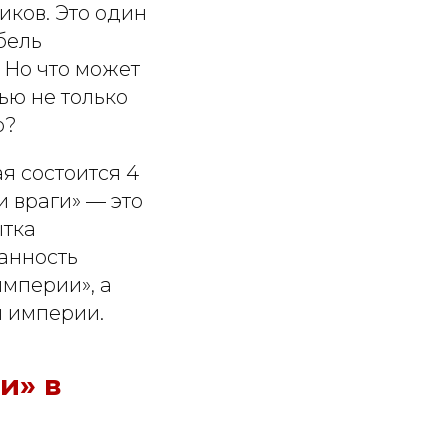
иков. Это один
бель
 Но что может
ью не только
о?
я состоится 4
и враги» — это
ытка
анность
империи», а
 империи.
и» в