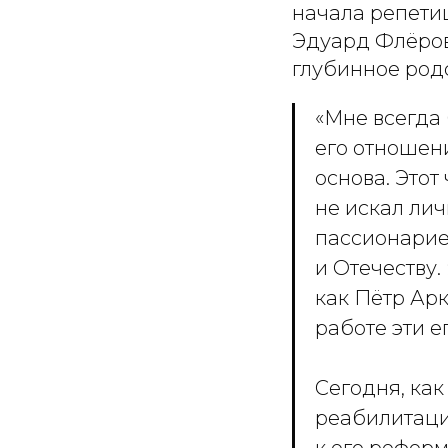
начала репетиц
Эдуард Флёров 
глубинное род
«Мне всегда
его отношени
основа. Этот
не искал ли
пассионарие
и Отечеству.
как Пётр Арк
работе эти е
Сегодня, как
реабилитаци