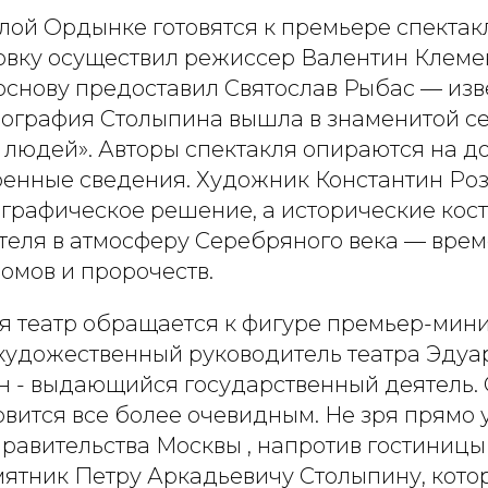
лой Ордынке готовятся к премьере спектак
овку осуществил режиссер Валентин Клемен
основу предоставил Святослав Рыбас — из
биография Столыпина вышла в знаменитой с
 людей». Авторы спектакля опираются на д
ренные сведения. Художник Константин Роз
графическое решение, а исторические ко
теля в атмосферу Серебряного века — вре
ломов и пророчеств.
я театр обращается к фигуре премьер-мини
 художественный руководитель театра Эдуа
н - выдающийся государственный деятель.
овится все более очевидным. Не зря прямо 
правительства Москвы , напротив гостиницы
мятник Петру Аркадьевичу Столыпину, кото