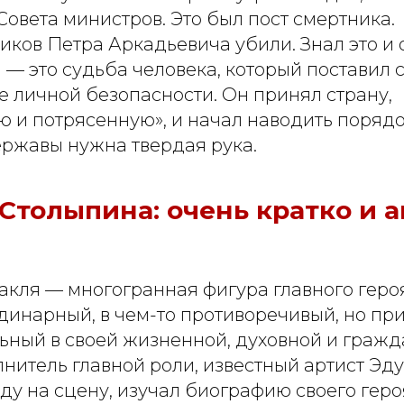
овета министров. Это был пост смертника.
ков Петра Аркадьевича убили. Знал это и о
 — это судьба человека, который поставил
е личной безопасности. Он принял страну,
 и потрясенную», и начал наводить порядо
ержавы нужна твердая рука.
толыпина: очень кратко и а
акля — многогранная фигура главного героя
динарный, в чем-то противоречивый, но при
ьный в своей жизненной, духовной и граж
нитель главной роли, известный артист Эд
оду на сцену, изучал биографию своего геро