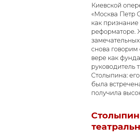
Киевской опере
«Москва Петр С
как признание 
реформаторе. 
замечательных
снова говорим 
вере как фунд
руководитель т
Столыпина: ег
была встречен
получила высо
Столыпин:
театраль