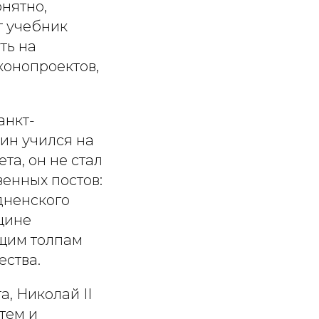
онятно,
т учебник
ть на
конопроектов,
анкт-
ин учился на
та, он не стал
венных постов:
дненского
щине
ющим толпам
ества.
а, Николай II
тем и