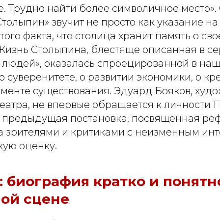
. Трудно найти более символичное место».
толыпин» звучит не просто как указание на
того факта, что столица хранит память о св
Жизнь Столыпина, блестяще описанная в с
 людей», оказалась спроецированной в наш
о суверенитете, о развитии экономики, о кр
аменте существования. Эдуард Бояков, худ
еатра, не впервые обращается к личности 
о предыдущая постановка, посвященная ре
а зрителями и критиками с неизменным инт
кую оценку.
 биография кратко и понятн
ной сцене