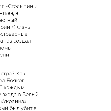
ля «Столыпин и
тьев, а
вестный
ерии «Жизнь
остоверные
анов создал
стюмы
мени
стра? Как
рд Бояков,
 С каждым
у входа в Белый
 «Украина»,
рый был убит в