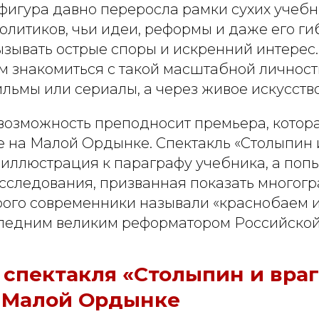
фигура давно переросла рамки сухих учебн
политиков, чьи идеи, реформы и даже его ги
зывать острые споры и искренний интерес.
м знакомиться с такой масштабной личност
ильмы или сериалы, а через живое искусств
возможность преподносит премьера, котора
е на Малой Ордынке. Спектакль «Столыпин 
 иллюстрация к параграфу учебника, а поп
исследования, призванная показать многогр
орого современники называли «краснобаем 
ледним великим реформатором Российской
спектакля «Столыпин и враг
а Малой Ордынке