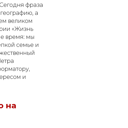
 Сегодня фраза
 географию, а
оем великом
ерии «Жизнь
е время: мы
епкой семье и
ожественный
Петра
форматору,
ересом и
о на