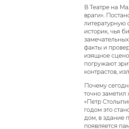
В Театре на Ма
враги». Постан
литературную 
историк, чья 
замечательных
факты и прове
изящное сцено
погружают зри
контрастов, из
Почему сегодн
точно заметил
«Петр Столыпи
годом это стан
дом, в здание 
появляется па