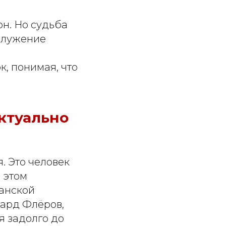
н. Но судьба
 служение
к, понимая, что
ктуально
. Это человек
 этом
данской
уард Флёров,
я задолго до