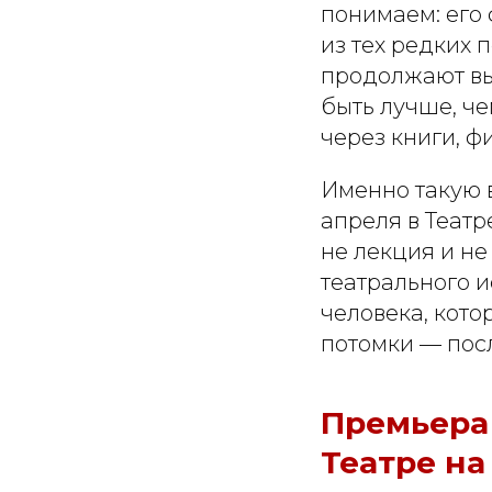
понимаем: его 
из тех редких 
продолжают вы
быть лучше, че
через книги, ф
Именно такую 
апреля в Театр
не лекция и не
театрального 
человека, кот
потомки — пос
Премьера 
Театре н