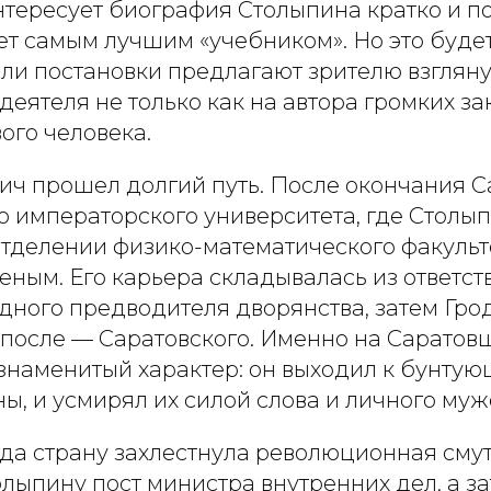
интересует биография Столыпина кратко и п
ет самым лучшим «учебником». Но это буде
ели постановки предлагают зрителю взгляну
деятеля не только как на автора громких за
вого человека.
ич прошел долгий путь. После окончания С
о императорского университета, где Столып
тделении физико-математического факульте
ным. Его карьера складывалась из ответст
дного предводителя дворянства, затем Гро
а после — Саратовского. Именно на Саратов
 знаменитый характер: он выходил к бунту
ны, и усмирял их силой слова и личного муж
огда страну захлестнула революционная смут
ыпину пост министра внутренних дел, а за