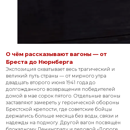
О чём рассказывают вагоны — от
Бреста до Нюрнберга
Экспозиция охватывает весь трагический и
великий путь страны — от мирного утра
двадцать второго июня 1941 года до
долгожданного возвращения победителей
домой в мае сорок пятого. Отдельные вагоны
заставляют замереть у героической обороны
Брестской крепости, где советские бойцы
держались больше месяца без воды, связи и
надежды на подмогу. Другой вагон посвящён
блокадному Ленинграду и ледовой «Дороге