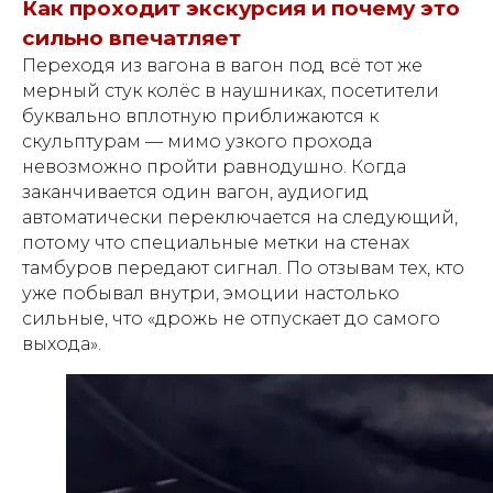
Как проходит экскурсия и почему это
сильно впечатляет
Переходя из вагона в вагон под всё тот же
мерный стук колёс в наушниках, посетители
буквально вплотную приближаются к
скульптурам — мимо узкого прохода
невозможно пройти равнодушно. Когда
заканчивается один вагон, аудиогид
автоматически переключается на следующий,
потому что специальные метки на стенах
тамбуров передают сигнал. По отзывам тех, кто
уже побывал внутри, эмоции настолько
сильные, что «дрожь не отпускает до самого
выхода».