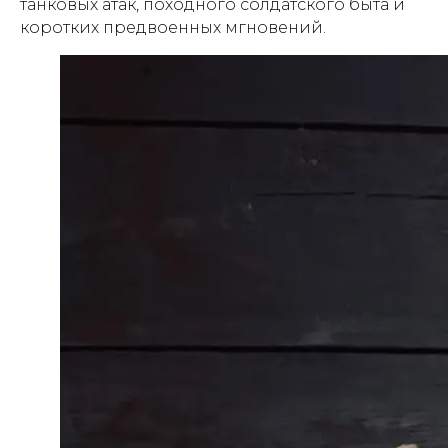
танковых атак, походного солдатского быта и
коротких предвоенных мгновений.