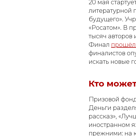
20 мая стартуе
литературной 
будущего». Уч
«Росатом». В 
тысяч авторов 
Финал
прошёл 
финалистов оп
искать новые г
Кто может
Призовой фонд
Деньги раздел
рассказ», «Луч
иностранном яз
прежними: на 