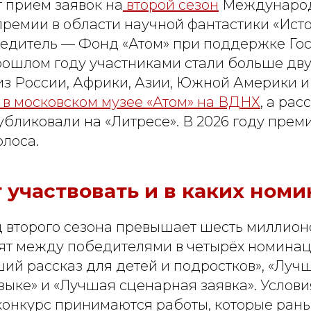
т приём заявок на
второй сезон
Междунаро
премии в области научной фантастики «Ист
редитель — Фонд «Атом» при поддержке Го
прошлом году участниками стали больше дву
из России, Африки, Азии, Южной Америки и
в московском музее «Атом» на ВДНХ
, а рас
убликовали на «Литресе». В 2026 году пре
олоса.
 участвовать и в каких ном
 второго сезона превышает шесть миллион
ят между победителями в четырёх номинац
ший рассказ для детей и подростков», «Луч
ыке» и «Лучшая сценарная заявка». Услови
конкурс принимаются работы, которые рань