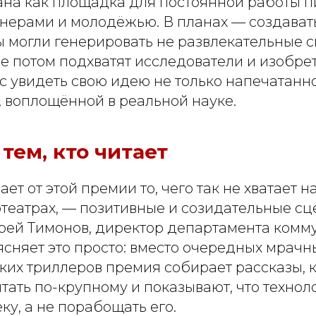
на как площадка для постоянной работы п
нерами и молодёжью. В планах — создавать
ы могли генерировать не развлекательные с
е потом подхватят исследователи и изобре
с увидеть свою идею не только напечатанно
, воплощённой в реальной науке.
 тем, кто читает
ает от этой премии то, чего так не хватает 
отеатрах, — позитивные и созидательные с
рей Тимонов, директор департамента комм
ясняет это просто: вместо очередных мрачн
ких триллеров премия собирает рассказы, 
тать по-крупному и показывают, что технол
ку, а не порабощать его.