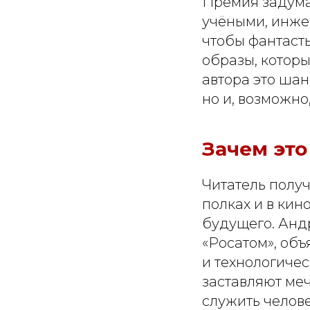
Премия задума
учёными, инже
чтобы фантаст
образы, которы
автора это шан
но и, возможно
Зачем это
Читатель получ
полках и в кин
будущего. Анд
«Росатом», объ
и технологичес
заставляют меч
служить челове