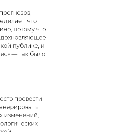
прогнозов,
еделяет, что
ино, потому что
 вдохновляющее
кой публике, и
ес» — так было
осто провести
генерировать
х изменений,
нологических
кой,