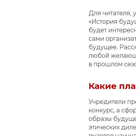
Для читателя, 
«История буду
будет интересн
сами организа
будущее. Расс
любой желающи
в прошлом сезон
Какие пла
Учредители пр
конкурс, а сфо
образы будуще
этических диле
вызовов научна