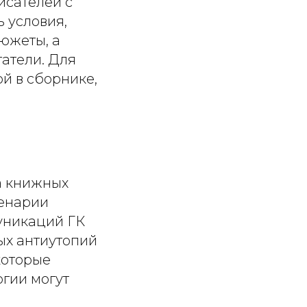
исателей с
 условия,
южеты, а
татели. Для
й в сборнике,
на книжных
ценарии
уникаций ГК
ых антиутопий
которые
огии могут