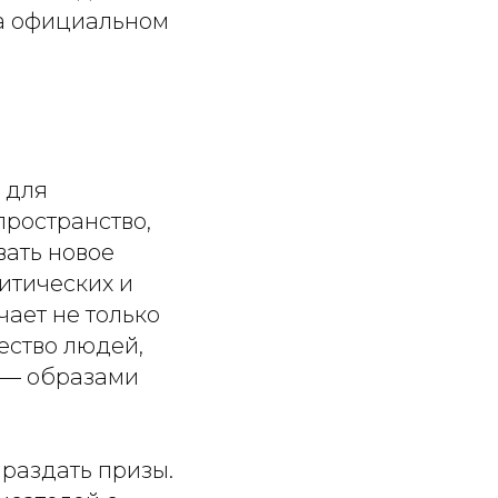
на официальном
 для
пространство,
вать новое
итических и
чает не только
ество людей,
 — образами
раздать призы.