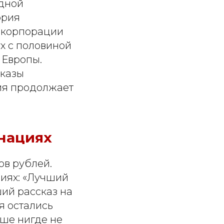
дной
ория
скорпорации
х с половиной
 Европы.
сказы
мия продолжает
инациях
ов рублей.
иях: «Лучший
ший рассказ на
я остались
ше нигде не