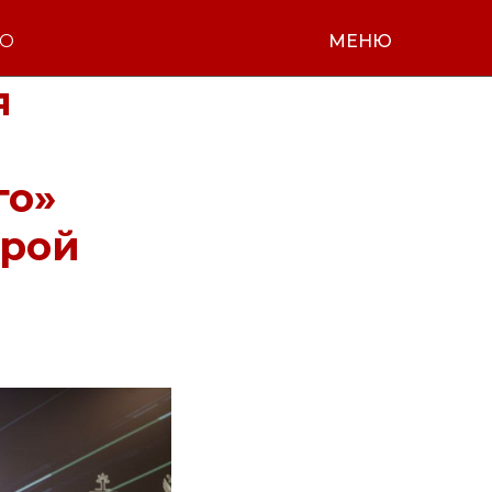
НО
МЕНЮ
я
го»
орой