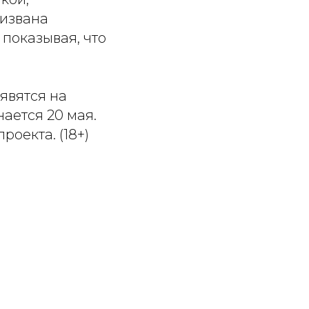
ризвана
 показывая, что
явятся на
ается 20 мая.
роекта. (18+)