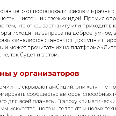
уставшего от постапокалипсисов и мрачных 
щего» — источник свежих идей. Премия опр
о тем, кто открывает книгу или приходит в к
торы исходят из запроса на доброе, умное,
казы финалистов становятся доступны широ
й может прочитать их на платформе «Литр
е, так будет и в этом.
ны у организаторов
емии не скрывают амбиций: они хотят не пр
рмировать сообщество авторов, способных 
го для всей планеты. В эпоху климатически
мм искусственного интеллекта и новых тех
я фантастика становится мостом между нау