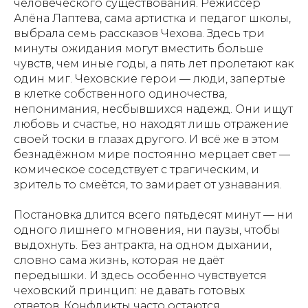
человеческого существования. Режиссёр
Алёна Лаптева, сама артистка и педагог школы,
выбрала семь рассказов Чехова. Здесь три
минуты ожидания могут вместить больше
чувств, чем иные годы, а пять лет пролетают как
один миг. Чеховские герои — люди, запертые
в клетке собственного одиночества,
непонимания, несбывшихся надежд. Они ищут
любовь и счастье, но находят лишь отражение
своей тоски в глазах другого. И всё же в этом
безнадёжном мире постоянно мерцает свет —
комическое соседствует с трагическим, и
зритель то смеётся, то замирает от узнавания.
Постановка длится всего пятьдесят минут — ни
одного лишнего мгновения, ни паузы, чтобы
выдохнуть. Без антракта, на одном дыхании,
словно сама жизнь, которая не даёт
передышки. И здесь особенно чувствуется
чеховский принцип: не давать готовых
ответов. Конфликты часто остаются