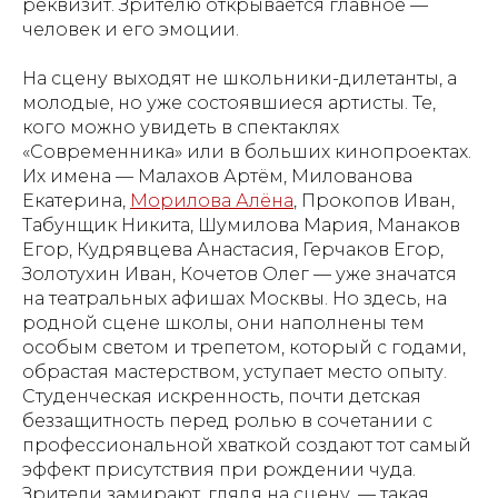
реквизит. Зрителю открывается главное —
человек и его эмоции.
На сцену выходят не школьники-дилетанты, а
молодые, но уже состоявшиеся артисты. Те,
кого можно увидеть в спектаклях
«Современника» или в больших кинопроектах.
Их имена — Малахов Артём, Милованова
Екатерина,
Морилова Алёна
, Прокопов Иван,
Табунщик Никита, Шумилова Мария, Манаков
Егор, Кудрявцева Анастасия, Герчаков Егор,
Золотухин Иван, Кочетов Олег — уже значатся
на театральных афишах Москвы. Но здесь, на
родной сцене школы, они наполнены тем
особым светом и трепетом, который с годами,
обрастая мастерством, уступает место опыту.
Студенческая искренность, почти детская
беззащитность перед ролью в сочетании с
профессиональной хваткой создают тот самый
эффект присутствия при рождении чуда.
Зрители замирают, глядя на сцену, — такая