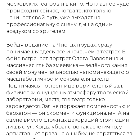
московских театров и в кино. Но главное чудо
происходит сейчас, когда те, кто только
начинает свой путь, уже выходят на
профессиональную сцену, дыша одним
воздухом со зрителем.
Войдя в здание на Чистых прудах, сразу
понимаешь: здесь всё иначе, чем в театрах. В
фойе встречает портрет Олега Павловича и
массивная глыба змеевика — зелёного камня,
своей монументальностью напоминающего о
масштабе личности основателя школы.
Поднимаясь по лестнице в зрительный зал,
физически ощущаешь атмосферу творческой
лаборатории, места, где театр только
зарождается. Зал не поражает помпезностью и
бархатом — он скромен и функционален. А на
сцене вместо сложных декораций стоит один
лишь стул. Когда убранство так аскетично, у
артистов нет права на ошибку, не спрятаться за