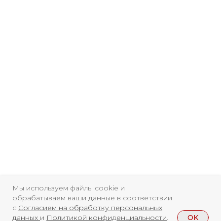
Свидетельство о
регистрации СМИ ЭЛ №
ФС77-84346 от 08.12.2022
ISSN 3033-9081
Мы используем файлы cookie и
Новости
ВКонтакте
Макс
обрабатываем ваши данные в соответствии
с
Согласием на обработку персональных
Телеграмм
Дзен
Афиша
OK
данных
и
Политикой конфиденциальности
.