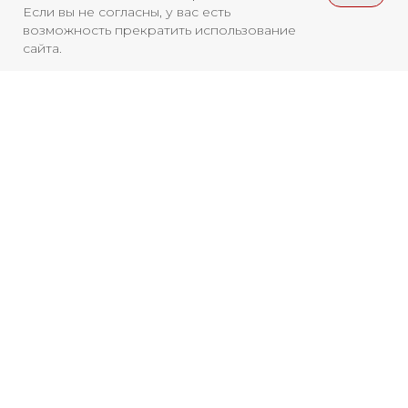
Если вы не согласны, у вас есть
Архив
RuTube
ОК
возможность прекратить использование
Главная
Youtube
сайта.
16+
Смотреть больше
НОВОСТИ