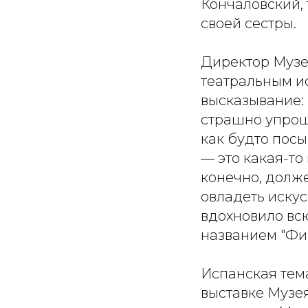
Кончаловский,
своей сестры.
Директор Музе
театральным ис
высказывание: 
страшно упрощ
как будто пос
— это какая-то 
конечно, долж
овладеть искус
вдохновило вс
названием "Фие
Испанская тема
выставке Музе