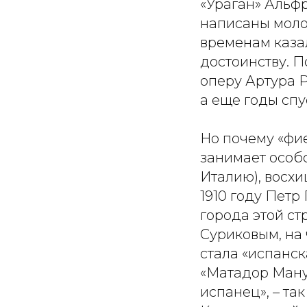
«Ураган» Альф
написаны моло
временам каза
достоинству. 
оперу Артура 
а еще годы спу
Но почему «фи
занимает особо
Италию), восх
1910 году Петр
города этой ст
Суриковым, на
стала «испанск
«Матадор Мануэ
испанец», – та