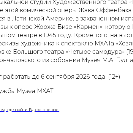
ыкальной студии Художественного театра 
вие этой комической оперы Жака Оффенбаха
ся в Латинской Америке, в захваченном ис
изы к опере Жоржа Бизе «Кармен», которую
шом театре в 1945 году. Кроме того, на вы
 эскизы художника к спектаклю МХАТа «Хозя
новке Большого театра «Четыре самодура» (19
нчаловского из собрания Музея М.А. Булга
работать до 6 сентября 2026 года. (12+)
лужба Музея МХАТ
ом, где найти Вдохновение!