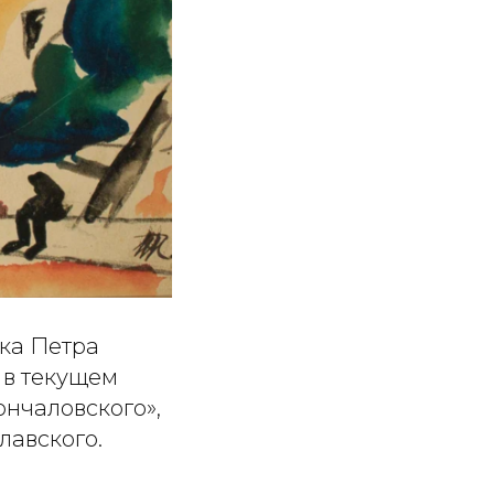
ка Петра
я в текущем
ончаловского»,
лавского.