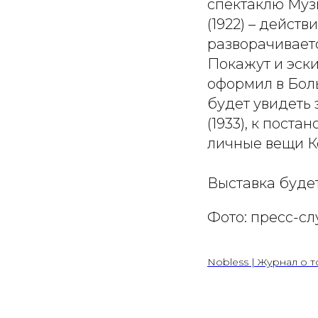
спектаклю Муз
(1922) – дейст
разворачивает
Покажут и эск
оформил в Боль
будет увидеть
(1933), к поста
личные вещи Ко
Выставка будет 
Фото: пресс-с
Nobless | Журнал о т