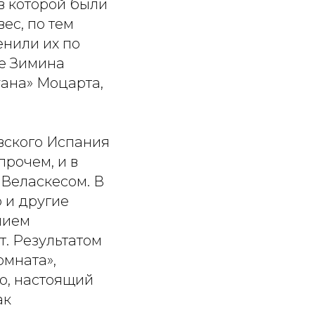
в которой были
ес, по тем
нили их по
ре Зимина
ана» Моцарта,
вского Испания
прочем, и в
Веласкесом. В
 и другие
лием
. Результатом
омната»,
го, настоящий
ак