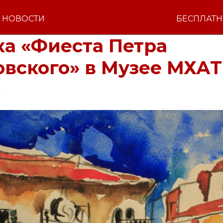
НОВОСТИ
БЕСПЛАТ
ка «Фиеста Петра
овского» в Музее МХАТ
5