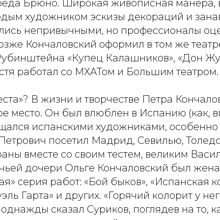
реда Брюно. Широкая живописная манера, 
дым художником эскизы декораций и занав
лись непривычными, но профессионалы оце
Позже Кончаловский оформил в том же теат
Рубинштейна «Купец Калашников», «Дон Жу
стя работал со МХАТом и Большим театром.
еста»? В жизни и творчестве Петра Кончало
е место. Он был влюблен в Испанию (как, в
ищался испанскими художниками, особенно 
 Петрович посетил Мадрид, Севилью, Толедо
раны вместе со своим тестем, великим Васи
 чьей дочери Ольге Кончаловский был женат
ая» серия работ: «Бой быков», «Испанская к
ль Гарта» и других. «Горячий колорит у не
к однажды сказал Суриков, поглядев на то, к