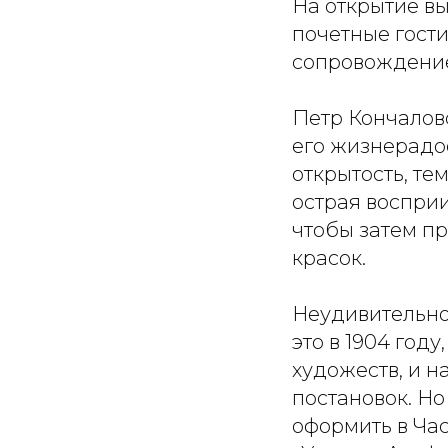
На открытие в
почетные гости
сопровождение
Петр Кончалов
его жизнерадос
открытость, те
острая воспри
чтобы затем пр
красок.
Неудивительно,
это в 1904 год
художеств, и 
постановок. Но
оформить в Ча