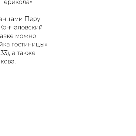
«Перикола»
панцами Перу.
 Кончаловский
ставке можно
йка гостиницы»
33), а также
кова.