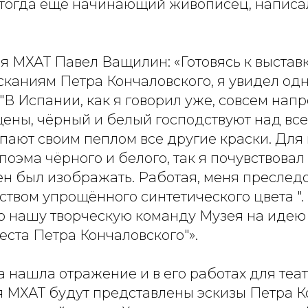
 тогда еще начинающий живописец, написа
я МХАТ Павел Ващилин: «Готовясь к выстав
каниям Петра Кончаловского, я увидел одн
"В Испании, как я говорил уже, совсем нап
ены, чёрный и белый господствуют над все
ыпают своим пеплом все другие краски. Для
поэма чёрного и белого, так я почувствовал 
ен был изображать. Работая, меня преслед
ством упрощённого синтетического цвета ". 
ю нашу творческую команду Музея на идею
ста Петра Кончаловского"».
 нашла отражение и в его работах для теат
я МХАТ будут представлены эскизы Петра К