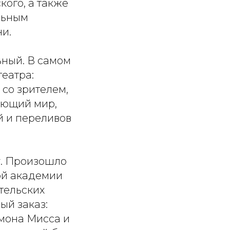
ого, а также
альным
и.
ьный. В самом
театра:
 со зрителем,
ающий мир,
й и переливов
у. Произошло
кой академии
тельских
ый заказ:
дмона Мисса и