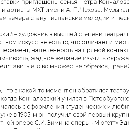
ыставки приглашены семья Петра Кончаловск
 и артисты МХТ имени А. П. Чехова. Музык
м вечера станут испанские мелодии и песн
ский – художник в высшей степени театрал
тном искусстве есть то, что отличает и мир 
мперамент, нацеленность на прямой контакт
имчивость, жадное желание изучить окруж
едставить его во множестве образов, гране
 что в какой-то момент он обратился театр
у, когда Кончаловский учился в Петербургс
началось с оформления студенческих и люби
 уже в 1905-м он получил свой первый крупн
стной опере С.И. Зимина оперы «Мюгетт» Э