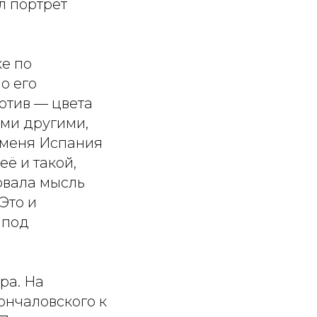
л портрет
ке по
о его
ротив — цвета
ми другими,
 меня Испания
её и такой,
овала мысль
Это и
 под
ра. На
ончаловского к