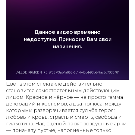
Цвет в этом спектакле действительно
становится самостоятельным действующим
лицом. Красное и чёрное — не просто гамма
декораций и костюмов, а два полюса, между
которыми разворачивается судьба героя:
любовь и кровь, страсть и смерть, свобода и
гильотина. Над сценой парят воздушные арки
— поначалу пустые, наполненные только