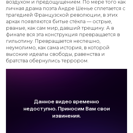
воздухом и предощущением. По мере того как
личная драма поэта Андре Шенье сплетается с
трагедией Французской революции, в этих
арках появляются битые стёкла — острые,
рваные, как сам мир, давший трещину. А в
финале вся эта конструкция превращается в
гильотину. Превращается неспешно,
неумолимо, как сама история, в которой
высокие идеалы свободы, равенства и
братства обернулись террором.