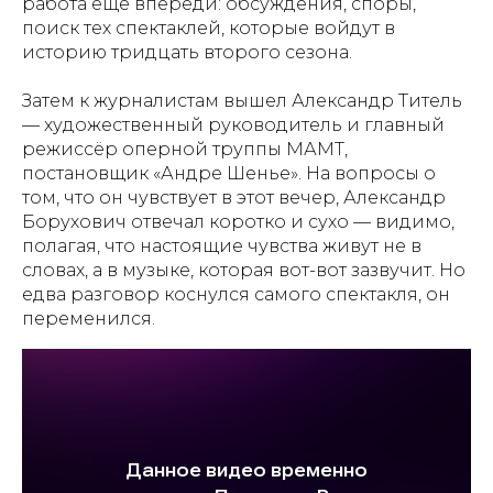
работа ещё впереди: обсуждения, споры,
поиск тех спектаклей, которые войдут в
историю тридцать второго сезона.
Затем к журналистам вышел Александр Титель
— художественный руководитель и главный
режиссёр оперной труппы МАМТ,
постановщик «Андре Шенье». На вопросы о
том, что он чувствует в этот вечер, Александр
Борухович отвечал коротко и сухо — видимо,
полагая, что настоящие чувства живут не в
словах, а в музыке, которая вот-вот зазвучит. Но
едва разговор коснулся самого спектакля, он
переменился.