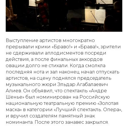
Выступление артистов многократно
прерывали крики «Браво!» и «Брава!», зрители
не сдерживали аплодисментов посреди
действия, а после финальных аккордов
овации долго не стихали. Когда смолкла
последняя нота и зал наконец начал отпускать
артистов, на сцену поднялся председатель
музыкального жюри Эльдар Агабалаевич
Алиев. Он объявил, что спектакль «Андре
Шенье» был номинирован на Российскую
национальную театральную премию «Золотая
маска» в категории «Лучший спектакль. Опера»,
и вручил создателям памятный знак
номинанта. После этого занавес закрылся.