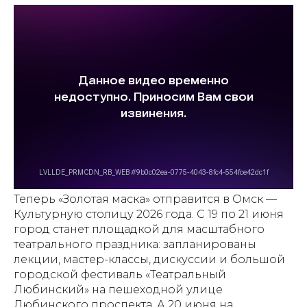
Теперь «Золотая маска» отправится в Омск —
Культурную столицу 2026 года. С 19 по 21 июня
город станет площадкой для масштабного
театрального праздника: запланированы
лекции, мастер-классы, дискуссии и большой
городской фестиваль «Театральный
Любинский» на пешеходной улице
Любинского проспекта. А 20 июня на