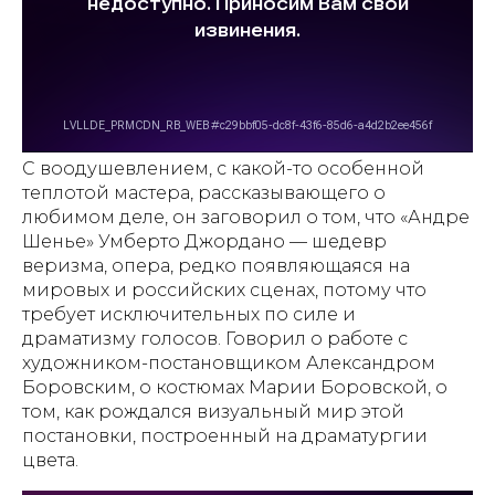
С воодушевлением, с какой-то особенной
теплотой мастера, рассказывающего о
любимом деле, он заговорил о том, что «Андре
Шенье» Умберто Джордано — шедевр
веризма, опера, редко появляющаяся на
мировых и российских сценах, потому что
требует исключительных по силе и
драматизму голосов. Говорил о работе с
художником-постановщиком Александром
Боровским, о костюмах Марии Боровской, о
том, как рождался визуальный мир этой
постановки, построенный на драматургии
цвета.