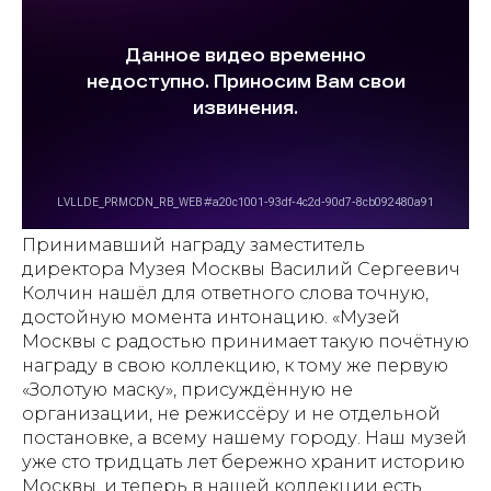
Принимавший награду заместитель
директора Музея Москвы Василий Сергеевич
Колчин нашёл для ответного слова точную,
достойную момента интонацию. «Музей
Москвы с радостью принимает такую почётную
награду в свою коллекцию, к тому же первую
«Золотую маску», присуждённую не
организации, не режиссёру и не отдельной
постановке, а всему нашему городу. Наш музей
уже сто тридцать лет бережно хранит историю
Москвы, и теперь в нашей коллекции есть